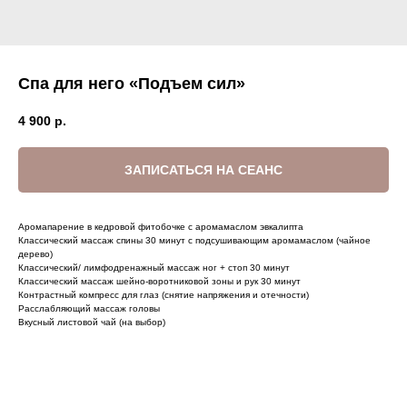
Спа для него «Подъем сил»
4 900
р.
ЗАПИСАТЬСЯ НА СЕАНС
Аромапарение в кедровой фитобочке с аромамаслом эвкалипта
Классический массаж спины 30 минут с подсушивающим аромамаслом (чайное
дерево)
Классический/ лимфодренажный массаж ног + стоп 30 минут
Классический массаж шейно-воротниковой зоны и рук 30 минут
Контрастный компресс для глаз (снятие напряжения и отечности)
Расслабляющий массаж головы
Вкусный листовой чай (на выбор)